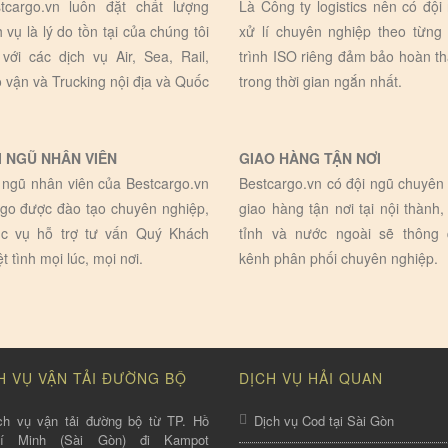
tcargo.vn luôn đặt chất lượng
Là Công ty logistics nên có đội
h vụ là lý do tồn tại của chúng tôi
xử lí chuyên nghiệp theo từng
 với các dịch vụ Air, Sea, Rail,
trình ISO riêng đảm bảo hoàn t
 vận và Trucking nội địa và Quốc
trong thời gian ngắn nhất.
I NGŨ NHÂN VIÊN
GIAO HÀNG TẬN NƠI
 ngũ nhân viên của Bestcargo.vn
Bestcargo.vn có đội ngũ chuyên 
go được đào tạo chuyên nghiệp,
giao hàng tận nơi tại nội thành,
c vụ hỗ trợ tư vấn Quý Khách
tỉnh và nước ngoài sẽ thông
ệt tình mọi lúc, mọi nơi.
kênh phân phối chuyên nghiệp.
H VỤ VẬN TẢI ĐƯỜNG BỘ
DỊCH VỤ HẢI QUAN
ch vụ vận tải đường bộ từ TP. Hồ
Dịch vụ Cod tại Sài Gòn
hí Minh (Sài Gòn) đi Kampot