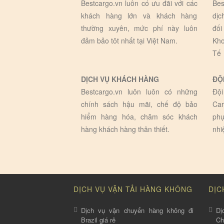
Bestcargo.vn luôn có ưu đãi với các
Bes
khách hàng lớn và khách hàng
dịc
thường xuyên, mức phí này luôn
đối
đảm bảo tôt nhất tại Việt Nam.
Kho
Tế
DỊCH VỤ KHÁCH HÀNG
ĐỘ
Bestcargo.vn luôn luôn có những
Đội
chính sách hậu mãi, chế độ bảo
Car
hiểm hàng hóa, chăm sóc khách
phụ
hàng khách hàng thân thiết.
nhi
DỊCH VỤ VẬN TẢI HÀNG KHÔNG
DỊC
Dịch vụ vận chuyển hàng không đi
Dị
Brazil giá rẻ
C