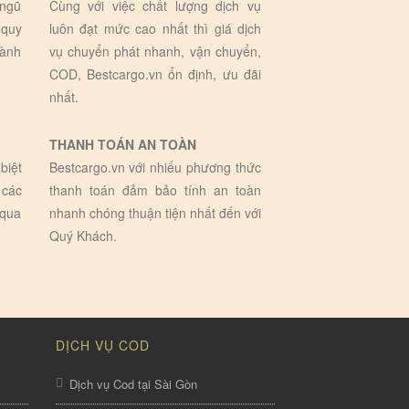
 ngũ
Cùng với việc chất lượng dịch vụ
 quy
luôn đạt mức cao nhất thì giá dịch
hành
vụ chuyển phát nhanh, vận chuyển,
COD, Bestcargo.vn ổn định, ưu đãi
nhất.
THANH TOÁN AN TOÀN
biệt
Bestcargo.vn với nhiếu phương thức
 các
thanh toán đảm bảo tính an toàn
 qua
nhanh chóng thuận tiện nhất đến với
Quý Khách.
DỊCH VỤ COD
Dịch vụ Cod tại Sài Gòn