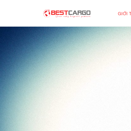
Skip
to
GIỚI 
content