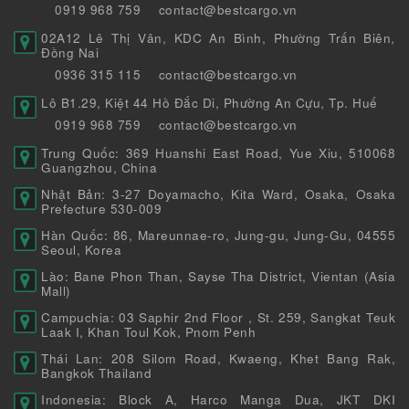
0919 968 759
contact@bestcargo.vn
02A12 Lê Thị Vân, KDC An Bình, Phường Trấn Biên,
Đồng Nai
0936 315 115
contact@bestcargo.vn
Lô B1.29, Kiệt 44 Hồ Đắc Di, Phường An Cựu, Tp. Huế
0919 968 759
contact@bestcargo.vn
Trung Quốc: 369 Huanshi East Road, Yue Xiu, 510068
Guangzhou, China
Nhật Bản: 3-27 Doyamacho, Kita Ward, Osaka, Osaka
Prefecture 530-009
Hàn Quốc: 86, Mareunnae-ro, Jung-gu, Jung-Gu, 04555
Seoul, Korea
Lào: Bane Phon Than, Sayse Tha District, Vientan (Asia
Mall)
Campuchia: 03 Saphir 2nd Floor , St. 259, Sangkat Teuk
Laak I, Khan Toul Kok, Pnom Penh
Thái Lan: 208 Silom Road, Kwaeng, Khet Bang Rak,
Bangkok Thailand
Indonesia: Block A, Harco Manga Dua, JKT DKI