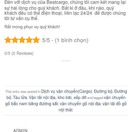
Đến với dịch vụ của Bestcargo, chúng tôi cam kết mang lại
sự hài lòng cho quý khách. Bất kì ở đâu, khi nào, quý
khách đều có thể điện thoại, liên lạc 24/24 để được chúng
tôi tư vấn cụ thể.
Rất mong phục vụ quý khách!
5/5 - (1 bình chọn)
0/5
(0 Reviews)
Dịch vụ vận chuyển(Cargo)
Đường bộ
Đường
This entry was posted in
,
,
bộ
Tàu lửa
Vận tải nội địa, kho bãi, xếp dỡ
vận chuyển
,
,
and tagged
gỗ bắc nam bằng đường sắt
vận chuyển gỗ nội địa
vận tải đồ gỗ
,
,
nội thất
.
ADMIN