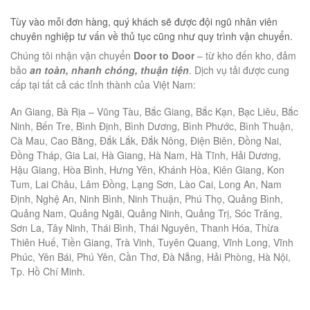
Tùy vào mỗi đơn hàng, quý khách sẽ được đội ngũ nhân viên
chuyên nghiệp tư vấn về thủ tục cũng như quy trình vận chuyển.
Chúng tôi nhận vận chuyển
Door to Door
– từ kho đến kho, đảm
bảo
an toàn, nhanh chóng, thuận tiện
. Dịch vụ tải được cung
cấp tại tất cả các tỉnh thành của Việt Nam:
An Giang, Bà Rịa – Vũng Tàu, Bắc Giang, Bắc Kạn, Bạc Liêu, Bắc
Ninh, Bến Tre, Bình Định, Bình Dương, Bình Phước, Bình Thuận,
Cà Mau, Cao Bằng, Đắk Lắk, Đắk Nông, Điện Biên, Đồng Nai,
Đồng Tháp, Gia Lai, Hà Giang, Hà Nam, Hà Tĩnh, Hải Dương,
Hậu Giang, Hòa Bình, Hưng Yên, Khánh Hòa, Kiên Giang, Kon
Tum, Lai Châu, Lâm Đồng, Lạng Sơn, Lào Cai, Long An, Nam
Định, Nghệ An, Ninh Bình, Ninh Thuận, Phú Thọ, Quảng Bình,
Quảng Nam, Quảng Ngãi, Quảng Ninh, Quảng Trị, Sóc Trăng,
Sơn La, Tây Ninh, Thái Bình, Thái Nguyên, Thanh Hóa, Thừa
Thiên Huế, Tiền Giang, Trà Vinh, Tuyên Quang, Vĩnh Long, Vĩnh
Phúc, Yên Bái, Phú Yên, Cần Thơ, Đà Nẵng, Hải Phòng, Hà Nội,
Tp. Hồ Chí Minh.