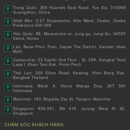
Trung Quốc: 369 Huanshi East Road, Yue Xiu, 510068
Guangzhou, China
Nhật Bản: 3-27 Doyamacho, Kita Ward, Osaka, Osaka
Prefecture 530-009
Hàn Quốc: 86, Mareunnae-ro, Jung-gu, Jung-Gu, 04555
Seoul, Korea
Lào: Bane Phon Than, Sayse Tha District, Vientan (Asia
Mall)
Campuchia: 03 Saphir 2nd Floor , St. 259, Sangkat Teuk
Laak I, Khan Toul Kok, Pnom Penh
Thái Lan: 208 Silom Road, Kwaeng, Khet Bang Rak,
Bangkok Thailand
Indonesia: Block A, Harco Manga Dua, JKT DKI
Indonesia
Myanmar: 190, Bogalay Zay St, Yangon, Myanmar
Singapore: #04-331, Blk 416, Jurong West St 42,
Singapore
CHĂM SÓC KHÁCH HÀNG