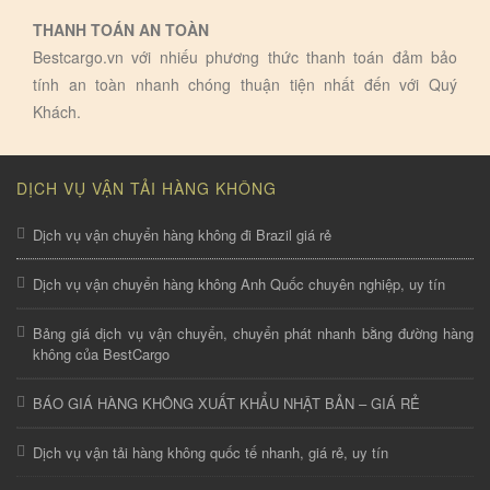
THANH TOÁN AN TOÀN
Bestcargo.vn với nhiếu phương thức thanh toán đảm bảo
tính an toàn nhanh chóng thuận tiện nhất đến với Quý
Khách.
DỊCH VỤ VẬN TẢI HÀNG KHÔNG
Dịch vụ vận chuyển hàng không đi Brazil giá rẻ
Dịch vụ vận chuyển hàng không Anh Quốc chuyên nghiệp, uy tín
Bảng giá dịch vụ vận chuyển, chuyển phát nhanh bằng đường hàng
không của BestCargo
BÁO GIÁ HÀNG KHÔNG XUẤT KHẨU NHẬT BẢN – GIÁ RẺ
Dịch vụ vận tải hàng không quốc tế nhanh, giá rẻ, uy tín