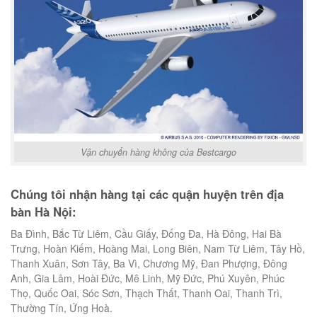
Vận chuyển hàng không của Bestcargo
Chúng tôi nhận hàng tại các quận huyện trên địa
bàn Hà Nội:
Ba Đình, Bắc Từ Liêm, Cầu Giấy, Đống Đa, Hà Đông, Hai Bà
Trưng, Hoàn Kiếm, Hoàng Mai, Long Biên, Nam Từ Liêm, Tây Hồ,
Thanh Xuân, Sơn Tây, Ba Vì, Chương Mỹ, Đan Phượng, Đông
Anh, Gia Lâm, Hoài Đức, Mê Linh, Mỹ Đức, Phú Xuyên, Phúc
Thọ, Quốc Oai, Sóc Sơn, Thạch Thất, Thanh Oai, Thanh Trì,
Thường Tín, Ứng Hoà.