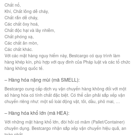
Chất nổ,
Khí, Chất lỏng dễ cháy,
Chất rắn dễ cháy,
Các chất ôxy hoá,
Chất độc hại và lây nhiễm,
Chất phóng xạ,
Các chất ăn mòn,
Các chất khác.
Với các mặt hàng nguy hiểm này, Bestcargo có quy trình làm
hàng khép kín, phù hợp với quy đinh của Pháp luật và các tổ chức
hàng không quốc tế.
– Hàng hóa nặng mùi (mã SMELL):
Bestcargo cung cấp dịch vụ vận chuyển hàng không đối với một
số hàng hóa có tính chất đặc biệt. Có thể cần phải sắp xếp vận
chuyển riêng như: một số loài động vật, tỏi, dầu, phô mai, …
– Hàng hóa khổ lớn (mã HEA):
Với những mặt hàng khổ lớn, đòi hỏi có mâm (Pallet/Container)
chuyên dụng. Bestcargo nhận sắp xếp vận chuyển hiệu quả, an
toàn nhất.