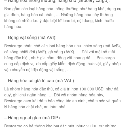
– Hàng hóa thông thường, hàng khô (Grocery cargo):
Bao gồm các loại hàng hóa thông thường như hàng khô, dụng cụ
gia đình, hàng hóa cá nhân, … Những hàng hóa này thường
không có nhiều lưu ý đặc biệt tới bao bì, nội dung, kích thước
hàng hóa.
– Động vật sống (mã AVi):
Bestcargo nhận chở các loại hàng hóa như: chim sống (mã AvB),
cá sống nhiệt đới (AVF), gà sống (AVX), … Đối với một số măt
hàng đặc biệt, như: gia cầm, động vật hoang dã, …Bestcargo
cung cấp dịch vụ xin cấp giấy kiểm dịch động thực vật, giấy phép
vận chuyển nội địa động vật sống, …
– Hàng hóa có giá trị cao (mã VAL):
Là nhóm hàng hóa đặc thù, có giá trị hơn 100 000 USD, như đá
quý, ghi chú ngân hàng, … Đối với nhóm hàng hóa này,
Bestcargo cam kết đảm bảo công tác an ninh, chăm sóc và quản
lý hàng hóa chặt chẽ, an toàn nhất.
– Hàng ngoại giao (mã DIP):
Bestcargo có hệ thống kho bãi đặc biệt, phục vụ lưu trữ những