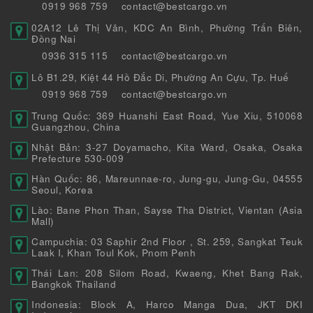
0919 968 759
contact@bestcargo.vn
02A12 Lê Thị Vân, KDC An Bình, Phường Trấn Biên,
Đồng Nai
0936 315 115
contact@bestcargo.vn
Lô B1.29, Kiệt 44 Hồ Đắc Di, Phường An Cựu, Tp. Huế
0919 968 759
contact@bestcargo.vn
Trung Quốc: 369 Huanshi East Road, Yue Xiu, 510068
Guangzhou, China
Nhật Bản: 3-27 Doyamacho, Kita Ward, Osaka, Osaka
Prefecture 530-009
Hàn Quốc: 86, Mareunnae-ro, Jung-gu, Jung-Gu, 04555
Seoul, Korea
Lào: Bane Phon Than, Sayse Tha District, Vientan (Asia
Mall)
Campuchia: 03 Saphir 2nd Floor , St. 259, Sangkat Teuk
Laak I, Khan Toul Kok, Pnom Penh
Thái Lan: 208 Silom Road, Kwaeng, Khet Bang Rak,
Bangkok Thailand
Indonesia: Block A, Harco Manga Dua, JKT DKI