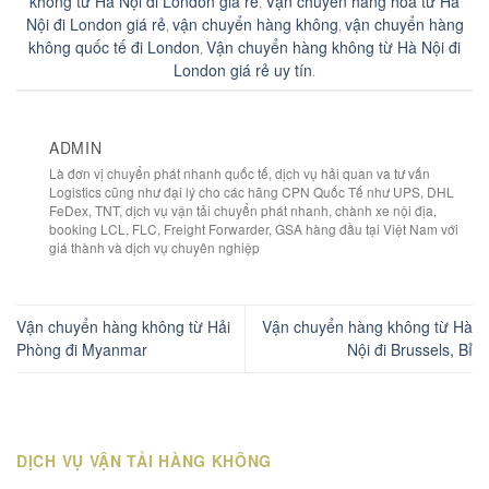
không từ Hà Nội đi London giá rẻ
Vận chuyển hàng hóa từ Hà
,
Nội đi London giá rẻ
vận chuyển hàng không
vận chuyển hàng
,
,
không quốc tế đi London
Vận chuyển hàng không từ Hà Nội đi
,
London giá rẻ uy tín
.
ADMIN
Là đơn vị chuyển phát nhanh quốc tế, dịch vụ hải quan va tư vấn
Logistics cũng như đại lý cho các hãng CPN Quốc Tế như UPS, DHL
FeDex, TNT, dịch vụ vận tải chuyển phát nhanh, chành xe nội địa,
booking LCL, FLC, Freight Forwarder, GSA hàng đầu tại Việt Nam với
giá thành và dịch vụ chuyên nghiệp
Vận chuyển hàng không từ Hải
Vận chuyển hàng không từ Hà
Phòng đi Myanmar
Nội đi Brussels, Bỉ
DỊCH VỤ VẬN TẢI HÀNG KHÔNG