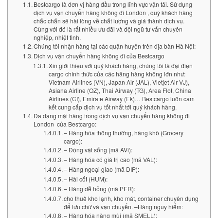
Bestcargo là đơn vị hàng đầu trong lĩnh vực vận tải. Sử dụng
dịch vụ vận chuyển hàng không đi London , quý khách hàng
chắc chắn sẽ hài lòng về chất lượng và giá thành dịch vụ.
Cùng với đó là rất nhiều ưu đãi và đội ngũ tư vấn chuyên
nghiệp, nhiệt tình.
Chúng tôi nhận hàng tại các quận huyện trên địa bàn Hà Nội:
Dịch vụ vận chuyển hàng không đi của Bestcargo
Xin giới thiệu với quý khách hàng, chúng tôi là đại điện
cargo chính thức của các hãng hàng không lớn như:
Vietnam Airlines (VN), Japan Air (JAL), Vietjet Air VJ),
Asiana Airline (OZ), Thai Airway (TG), Area Flot, China
Airlines (CI), Emirate Airway (Ek)… Bestcargo luôn cam
kết cung cấp dịch vụ tốt nhất tới quý khách hàng.
Đa dạng mặt hàng trong dịch vụ vận chuyển hàng không đi
London của Bestcargo:
– Hàng hóa thông thường, hàng khô (Grocery
cargo):
– Động vật sống (mã AVi):
– Hàng hóa có giá trị cao (mã VAL):
– Hàng ngoại giao (mã DIP):
– Hài cốt (HUM):
– Hàng dễ hỏng (mã PER):
cho thuê kho lạnh, kho mát, container chuyên dụng
để lưu chữ và vận chuyển. –Hàng nguy hiểm:
– Hàng hóa nặng mùi (mã SMELL):