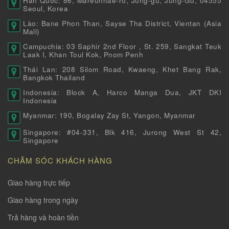
Hàn Quốc: 86, Mareunnae-ro, Jung-gu, Jung-Gu, 04555
Seoul, Korea
Lào: Bane Phon Than, Sayse Tha District, Vientan (Asia
Mall)
Campuchia: 03 Saphir 2nd Floor , St. 259, Sangkat Teuk
Laak I, Khan Toul Kok, Pnom Penh
Thái Lan: 208 Silom Road, Kwaeng, Khet Bang Rak,
Bangkok Thailand
Indonesia: Block A, Harco Manga Dua, JKT DKI
Indonesia
Myanmar: 190, Bogalay Zay St, Yangon, Myanmar
Singapore: #04-331, Blk 416, Jurong West St 42,
Singapore
CHĂM SÓC KHÁCH HÀNG
Giao hàng trực tiếp
Giao hàng trong ngày
Trả hàng và hoàn tiền