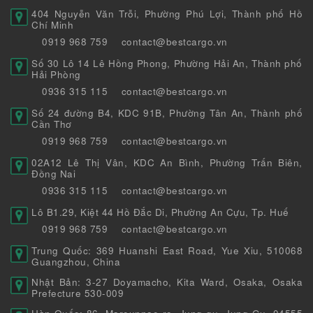
404 Nguyễn Văn Trỗi, Phường Phú Lợi, Thành phố Hồ
Chí Minh
0919 968 759
contact@bestcargo.vn
Số 30 Lô 14 Lê Hồng Phong, Phường Hải An, Thành phố
Hải Phòng
0936 315 115
contact@bestcargo.vn
Số 24 đường B4, KDC 91B, Phường Tân An, Thành phố
Cần Thơ
0919 968 759
contact@bestcargo.vn
02A12 Lê Thị Vân, KDC An Bình, Phường Trấn Biên,
Đồng Nai
0936 315 115
contact@bestcargo.vn
Lô B1.29, Kiệt 44 Hồ Đắc Di, Phường An Cựu, Tp. Huế
0919 968 759
contact@bestcargo.vn
Trung Quốc: 369 Huanshi East Road, Yue Xiu, 510068
Guangzhou, China
Nhật Bản: 3-27 Doyamacho, Kita Ward, Osaka, Osaka
Prefecture 530-009