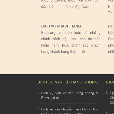
thường xuyên, mức phí này luôn
đối
đảm bảo tôt nhất tại Việt Nam.
Kho
Tế
DỊCH VỤ KHÁCH HÀNG
ĐỘ
Bestcargo.vn luôn luôn có những
Đội
chính sách hậu mãi, chế độ bảo
Car
hiểm hàng hóa, chăm sóc khách
phụ
hàng khách hàng thân thiết.
nhi
DỊCH VỤ VẬN TẢI HÀNG KHÔNG
DỊC
Dịch vụ vận chuyển hàng không đi
Dị
Brazil giá rẻ
C
(C
Dịch vụ vận chuyển hàng không Anh
Quốc chuyên nghiệp, uy tín
Dị