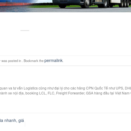
permalink
y was posted in . Bookmark the
.
i quan va tư vấn Logistics cũng như đại lý cho các hãng CPN Quốc Tế như UPS, DH
hành xe nội địa, booking LCL, FLC, Freight Forwarder, GSA hàng đầu tại Việt Nam 
ia nhanh, giá