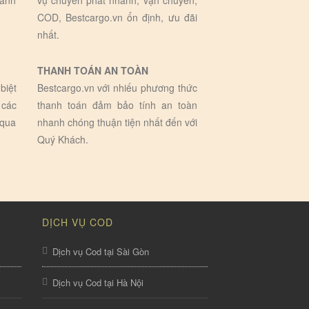
hành
vụ chuyển phát nhanh, vận chuyển,
COD, Bestcargo.vn ổn định, ưu đãi
nhất.
THANH TOÁN AN TOÀN
biệt
Bestcargo.vn với nhiếu phương thức
 các
thanh toán đảm bảo tính an toàn
 qua
nhanh chóng thuận tiện nhất đến với
Quý Khách.
DỊCH VỤ COD
Dịch vụ Cod tại Sài Gòn
Dịch vụ Cod tại Hà Nội