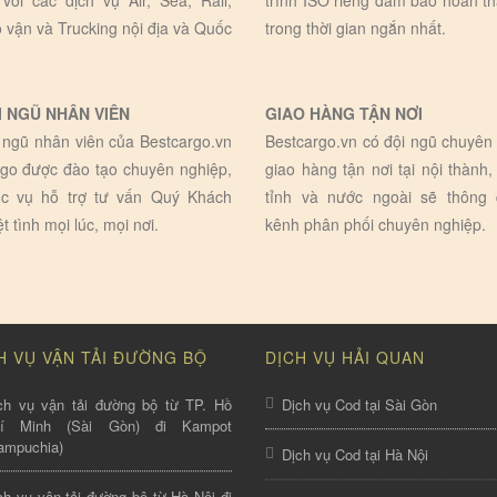
 với các dịch vụ Air, Sea, Rail,
trình ISO riêng đảm bảo hoàn t
 vận và Trucking nội địa và Quốc
trong thời gian ngắn nhất.
I NGŨ NHÂN VIÊN
GIAO HÀNG TẬN NƠI
 ngũ nhân viên của Bestcargo.vn
Bestcargo.vn có đội ngũ chuyên 
go được đào tạo chuyên nghiệp,
giao hàng tận nơi tại nội thành,
c vụ hỗ trợ tư vấn Quý Khách
tỉnh và nước ngoài sẽ thông
ệt tình mọi lúc, mọi nơi.
kênh phân phối chuyên nghiệp.
H VỤ VẬN TẢI ĐƯỜNG BỘ
DỊCH VỤ HẢI QUAN
ch vụ vận tải đường bộ từ TP. Hồ
Dịch vụ Cod tại Sài Gòn
hí Minh (Sài Gòn) đi Kampot
ampuchia)
Dịch vụ Cod tại Hà Nội
ch vụ vận tải đường bộ từ Hà Nội đi