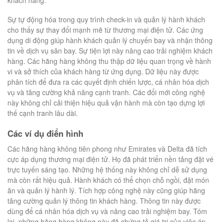
Sự tự động hóa trong quy trình check-in và quản lý hành khách
cho thấy sự thay đổi mạnh mẽ từ thương mại điện tử. Các ứng
dụng di động giúp hành khách quản lý chuyến bay và nhận thông
tin về dịch vụ sân bay. Sự tiện lợi này nâng cao trải nghiệm khách
hàng. Các hãng hàng không thu thập dữ liệu quan trọng về hành
vi và sở thích của khách hàng từ ứng dụng. Dữ liệu này được
phân tích để đưa ra các quyết định chiến lược, cá nhân hóa dịch
vụ và tăng cường khả năng cạnh tranh. Các đổi mới công nghệ
này không chỉ cải thiện hiệu quả vận hành mà còn tạo dựng lợi
thế cạnh tranh lâu dài.
Các ví dụ điển hình
Các hãng hàng không tiên phong như Emirates và Delta đã tích
cực áp dụng thương mại điện tử. Họ đã phát triển nền tảng đặt vé
trực tuyến sáng tạo. Những hệ thống này không chỉ dễ sử dụng
mà còn rất hiệu quả. Hành khách có thể chọn chỗ ngồi, đặt món
ăn và quản lý hành lý. Tích hợp công nghệ này cũng giúp hãng
tăng cường quản lý thông tin khách hàng. Thông tin này được
dùng để cá nhân hóa dịch vụ và nâng cao trải nghiệm bay. Tóm
lại, những hãng hàng không này đã chứng tỏ giá trị của việc áp