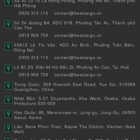
Số 30 Lô 14 Lê Hồng Phong, Phường Hải An, Thành phố
Hải Phòng
0936 315 115
contact@bestcargo.vn
Số 24 đường B4, KDC 91B, Phường Tân An, Thành phố
Cần Thơ
0919 968 759
contact@bestcargo.vn
02A12 Lê Thị Vân, KDC An Bình, Phường Trấn Biên,
Đồng Nai
0936 315 115
contact@bestcargo.vn
Lô B1.29, Kiệt 44 Hồ Đắc Di, Phường An Cựu, Tp. Huế
0919 968 759
contact@bestcargo.vn
Trung Quốc: 369 Huanshi East Road, Yue Xiu, 510068
Guangzhou, China
Nhật Bản: 3-27 Doyamacho, Kita Ward, Osaka, Osaka
Prefecture 530-009
Hàn Quốc: 86, Mareunnae-ro, Jung-gu, Jung-Gu, 04555
Seoul, Korea
Lào: Bane Phon Than, Sayse Tha District, Vientan (Asia
Mall)