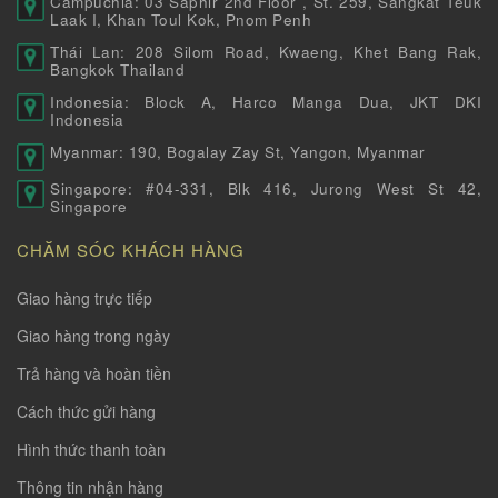
Campuchia: 03 Saphir 2nd Floor , St. 259, Sangkat Teuk
Laak I, Khan Toul Kok, Pnom Penh
Thái Lan: 208 Silom Road, Kwaeng, Khet Bang Rak,
Bangkok Thailand
Indonesia: Block A, Harco Manga Dua, JKT DKI
Indonesia
Myanmar: 190, Bogalay Zay St, Yangon, Myanmar
Singapore: #04-331, Blk 416, Jurong West St 42,
Singapore
CHĂM SÓC KHÁCH HÀNG
Giao hàng trực tiếp
Giao hàng trong ngày
Trả hàng và hoàn tiền
Cách thức gửi hàng
Hình thức thanh toàn
Thông tin nhận hàng