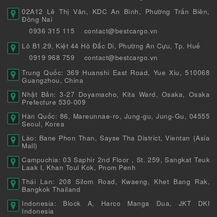
02A12 Lê Thị Vân, KDC An Bình, Phường Trấn Biên,
Đồng Nai
0936 315 115
contact@bestcargo.vn
Lô B1.29, Kiệt 44 Hồ Đắc Di, Phường An Cựu, Tp. Huế
0919 968 759
contact@bestcargo.vn
Trung Quốc: 369 Huanshi East Road, Yue Xiu, 510068
Guangzhou, China
Nhật Bản: 3-27 Doyamacho, Kita Ward, Osaka, Osaka
Prefecture 530-009
Hàn Quốc: 86, Mareunnae-ro, Jung-gu, Jung-Gu, 04555
Seoul, Korea
Lào: Bane Phon Than, Sayse Tha District, Vientan (Asia
Mall)
Campuchia: 03 Saphir 2nd Floor , St. 259, Sangkat Teuk
Laak I, Khan Toul Kok, Pnom Penh
Thái Lan: 208 Silom Road, Kwaeng, Khet Bang Rak,
Bangkok Thailand
Indonesia: Block A, Harco Manga Dua, JKT DKI
Indonesia