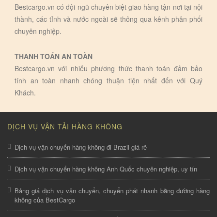
Bestcargo.vn có đội ngũ chuyên biệt giao hàng tận nơi tại nội
thành, các tỉnh và nước ngoài sẽ thông qua kênh phân phối
chuyên nghiệp.
THANH TOÁN AN TOÀN
Bestcargo.vn với nhiếu phương thức thanh toán đảm bảo
tính an toàn nhanh chóng thuận tiện nhất đến với Quý
Khách.
DỊCH VỤ VẬN TẢI HÀNG KHÔNG
Dịch vụ vận chuyển hàng không đi Brazil giá rẻ
Dịch vụ vận chuyển hàng không Anh Quốc chuyên nghiệp, uy tín
Bảng giá dịch vụ vận chuyển, chuyển phát nhanh bằng đường hàng
không của BestCargo