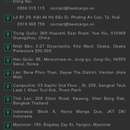
Đồng Nai
0936 315 115
contact@bestcargo.vn
Lô B1.29, Kiệt 44 Hồ Đắc Di, Phường An Cựu, Tp. Huế
0919 968 759
contact@bestcargo.vn
Trung Quốc: 369 Huanshi East Road, Yue Xiu, 510068
Guangzhou, China
Nhật Bản: 3-27 Doyamacho, Kita Ward, Osaka, Osaka
Prefecture 530-009
Hàn Quốc: 86, Mareunnae-ro, Jung-gu, Jung-Gu, 04555
Seoul, Korea
Lào: Bane Phon Than, Sayse Tha District, Vientan (Asia
Mall)
Campuchia: 03 Saphir 2nd Floor , St. 259, Sangkat Teuk
Laak I, Khan Toul Kok, Pnom Penh
Thái Lan: 208 Silom Road, Kwaeng, Khet Bang Rak,
Bangkok Thailand
Indonesia: Block A, Harco Manga Dua, JKT DKI
Indonesia
Myanmar: 190, Bogalay Zay St, Yangon, Myanmar