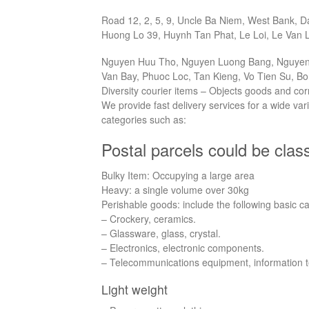
Road 12, 2, 5, 9, Uncle Ba Niem, West Bank, 
Huong Lo 39, Huynh Tan Phat, Le Loi, Le Van 
Nguyen Huu Tho, Nguyen Luong Bang, Nguyen
Van Bay, Phuoc Loc, Tan Kieng, Vo Tien Su, Bo
Diversity courier items – Objects goods and c
We provide fast delivery services for a wide va
categories such as:
Postal parcels could be class
Bulky Item: Occupying a large area
Heavy: a single volume over 30kg
Perishable goods: include the following basic ca
– Crockery, ceramics.
– Glassware, glass, crystal.
– Electronics, electronic components.
– Telecommunications equipment, information 
Light weight