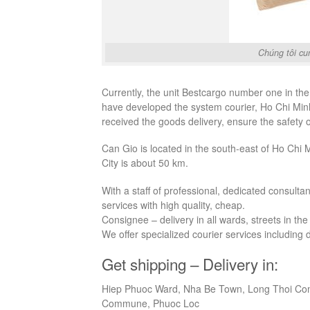
Chúng tôi cu
Currently, the unit Bestcargo number one in the fi
have developed the system courier, Ho Chi Minh
received the goods delivery, ensure the safety 
Can Gio is located in the south-east of Ho Chi M
City is about 50 km.
With a staff of professional, dedicated consulta
services with high quality, cheap.
Consignee – delivery in all wards, streets in the 
We offer specialized courier services including 
Get shipping – Delivery in:
Hiep Phuoc Ward, Nha Be Town, Long Thoi 
Commune, Phuoc Loc