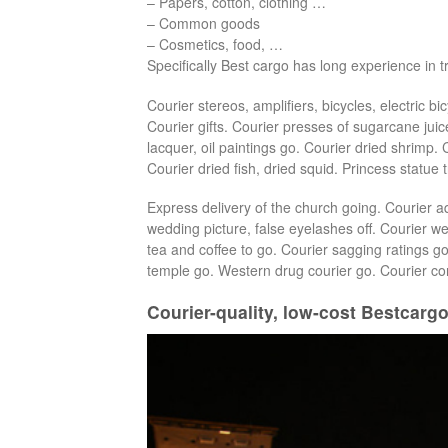
– Papers, cotton, clothing …
– Common goods
– Cosmetics, food, …
Specifically Best cargo has long experience in t
Courier stereos, amplifiers, bicycles, electric 
Courier gifts. Courier presses of sugarcane juic
lacquer, oil paintings go. Courier dried shrimp. 
Courier dried fish, dried squid. Princess statue t
Express delivery of the church going. Courier a
wedding picture, false eyelashes off. Courier we
tea and coffee to go. Courier sagging ratings 
temple go. Western drug courier go. Courier co
Courier-quality, low-cost Bestcarg