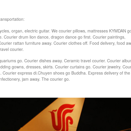
ransportation:
bicycles, organ, electric guitar. We courier pillows, mattresses KYMDAN g
e. Courier drum lion dance, dragon dance go first. Courier paintings,
Courier rattan furniture away. Courier clothes off. Food delivery, food a
ravel courier.
quariums go. Courier dishes away. Ceramic travel courier. Courier albu
dding gowns, dresses, skirts. Courier curtains go. Courier jewelry. Cour
go. Courier express di.Chuyen shoes go Buddha. Express delivery of the
nfectionery, jam away. The courier go.
o