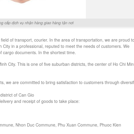
ng cấp dịch vụ nhận hàng giao hàng tận nơi
eld of transport, courier. In the area of ​​transportation, we are proud t
 City in a professional, reputed to meet the needs of customers. We
of cargo documents. In the shortest time.
inh City. This is one of five suburban districts, the center of Ho Chi Mi
nts, we are committed to bring satisfaction to customers through diversi
district of Can Gio
delivery and receipt of goods to take place:
Commune, Nhon Duc Commune, Phu Xuan Commune, Phuoc Kien