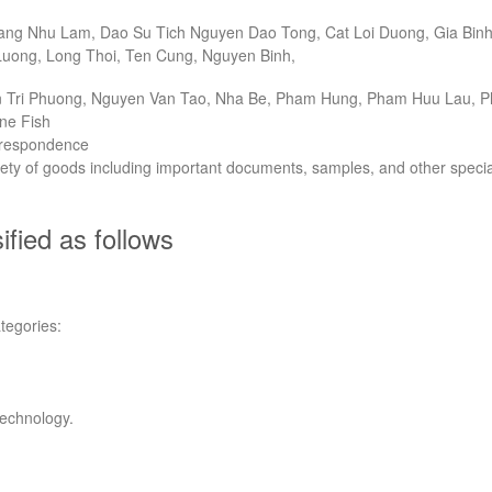
Dang Nhu Lam, Dao Su Tich Nguyen Dao Tong, Cat Loi Duong, Gia Binh
Luong, Long Thoi, Ten Cung, Nguyen Binh,
 Tri Phuong, Nguyen Van Tao, Nha Be, Pham Hung, Pham Huu Lau, 
ne Fish
orrespondence
riety of goods including important documents, samples, and other specia
ified as follows
tegories:
technology.