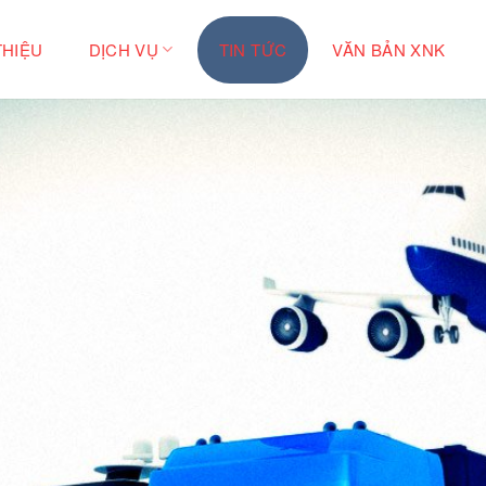
THIỆU
DỊCH VỤ
TIN TỨC
VĂN BẢN XNK