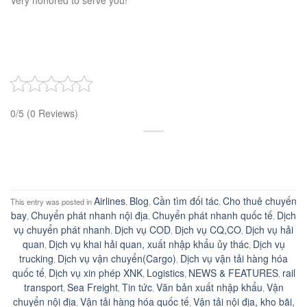
Very honored to serve you!
0/5
(0 Reviews)
Airlines
Blog
Cần tìm đối tác
Cho thuê chuyến
This entry was posted in
,
,
,
bay
Chuyển phát nhanh nội địa
Chuyển phát nhanh quốc tế
Dịch
,
,
,
vụ chuyển phát nhanh
Dịch vụ COD
Dịch vụ CQ,CO
Dịch vụ hải
,
,
,
quan
Dịch vụ khai hải quan, xuất nhập khẩu ủy thác
Dịch vụ
,
,
trucking
Dịch vụ vận chuyển(Cargo)
Dịch vụ vận tải hàng hóa
,
,
quốc tế
Dịch vụ xin phép XNK
Logistics
NEWS & FEATURES
rail
,
,
,
,
transport
Sea Freight
Tin tức
Văn bản xuất nhập khẩu
Vận
,
,
,
,
chuyển nội địa
Vận tải hàng hóa quốc tế
Vận tải nội địa, kho bãi,
,
,