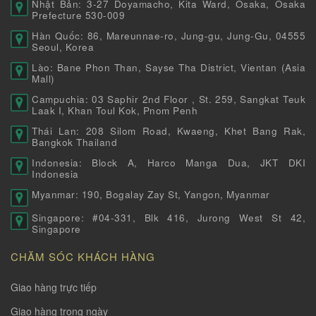
Nhật Bản: 3-27 Doyamacho, Kita Ward, Osaka, Osaka
Prefecture 530-009
Hàn Quốc: 86, Mareunnae-ro, Jung-gu, Jung-Gu, 04555
Seoul, Korea
Lào: Bane Phon Than, Sayse Tha District, Vientan (Asia
Mall)
Campuchia: 03 Saphir 2nd Floor , St. 259, Sangkat Teuk
Laak I, Khan Toul Kok, Pnom Penh
Thái Lan: 208 Silom Road, Kwaeng, Khet Bang Rak,
Bangkok Thailand
Indonesia: Block A, Harco Manga Dua, JKT DKI
Indonesia
Myanmar: 190, Bogalay Zay St, Yangon, Myanmar
Singapore: #04-331, Blk 416, Jurong West St 42,
Singapore
CHĂM SÓC KHÁCH HÀNG
Giao hàng trực tiếp
Giao hàng trong ngày