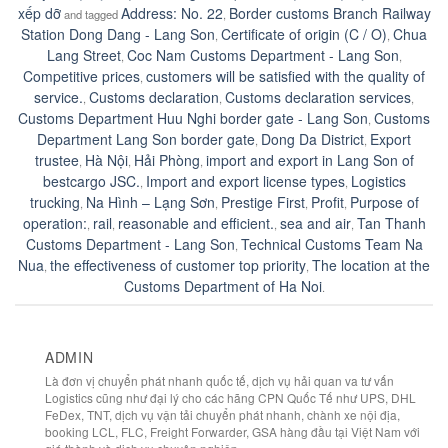
xếp dỡ
Address: No. 22
Border customs Branch Railway
and tagged
,
Station Dong Dang - Lang Son
Certificate of origin (C / O)
Chua
,
,
Lang Street
Coc Nam Customs Department - Lang Son
,
,
Competitive prices
customers will be satisfied with the quality of
,
service.
Customs declaration
Customs declaration services
,
,
,
Customs Department Huu Nghi border gate - Lang Son
Customs
,
Department Lang Son border gate
Dong Da District
Export
,
,
trustee
Hà Nội
Hải Phòng
import and export in Lang Son of
,
,
,
bestcargo JSC.
Import and export license types
Logistics
,
,
trucking
Na Hình – Lạng Sơn
Prestige First
Profit
Purpose of
,
,
,
,
operation:
rail
reasonable and efficient.
sea and air
Tan Thanh
,
,
,
,
Customs Department - Lang Son
Technical Customs Team Na
,
Nua
the effectiveness of customer top priority
The location at the
,
,
Customs Department of Ha Noi
.
ADMIN
Là đơn vị chuyển phát nhanh quốc tế, dịch vụ hải quan va tư vấn
Logistics cũng như đại lý cho các hãng CPN Quốc Tế như UPS, DHL
FeDex, TNT, dịch vụ vận tải chuyển phát nhanh, chành xe nội địa,
booking LCL, FLC, Freight Forwarder, GSA hàng đầu tại Việt Nam với