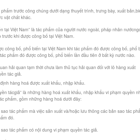
c phẩm trước công chúng dưới dạng thuyết trình, trưng bày, xuất bản,b
ức vật chất khác.
ến tại Việt Nam” là tác phẩm của người nước ngoài, pháp nhân nướcng
 trước khi được công bố tại Việt Nam.
ợc công bố, phổ biến tại Việt Nam khi tác phẩm đó được công bố, phổ 
 tác phẩm đó được công bố, phổ biến lần đầu tiên ở bất kỳ nước nào.
uan hải quan tạm thời chưa làm thủ tục hải quan đối với lô hàng xuất
ền tác giả.
tđịnh hàng hoá được xuất khẩu, nhập khẩu.
yền tácgiả” là những hàng hoá xuất khẩu, nhập khẩu vi phạm quyền n
u tác phẩm, gồm những hàng hoá dưới đây:
n sao tác phẩm mà việc sản xuất và/hoặc lưu thông các bản sao tác p
hẩm đó.
 sao tác phẩm có nội dung vi phạm quyền tác giả.