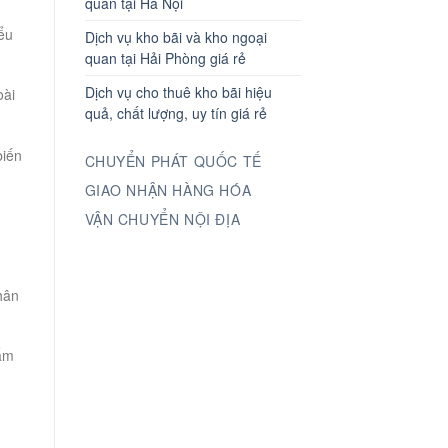
quan tại Hà Nội
iểu
Dịch vụ kho bãi và kho ngoại
quan tại Hải Phòng giá rẻ
Dịch vụ cho thuê kho bãi hiệu
oài
quả, chất lượng, uy tín giá rẻ
biến
CHUYỂN PHÁT QUỐC TẾ
GIAO NHẬN HÀNG HÓA
VẬN CHUYỂN NỘI ĐỊA
hân
hẩm