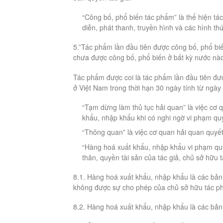
“Công bố, phổ biến tác phẩm” là thể hiện tá
diễn, phát thanh, truyền hình và các hình th
5.”Tác phẩm lần đầu tiên được công bố, phổ bi
chưa được công bố, phổ biến ở bất kỳ nước nào
Tác phẩm được coi là tác phẩm lần đầu tiên đư
ở Việt Nam trong thời hạn 30 ngày tính từ ngày
“Tạm dừng làm thủ tục hải quan” là việc cơ q
khẩu, nhập khẩu khi có nghi ngờ vi phạm quy
“Thông quan” là việc cơ quan hải quan quyế
“Hàng hoá xuất khẩu, nhập khẩu vi phạm qu
thân, quyền tài sản của tác giả, chủ sở hữ
8.1. Hàng hoá xuất khẩu, nhập khẩu là các bả
không được sự cho phép của chủ sở hữu tác p
8.2. Hàng hoá xuất khẩu, nhập khẩu là các bản